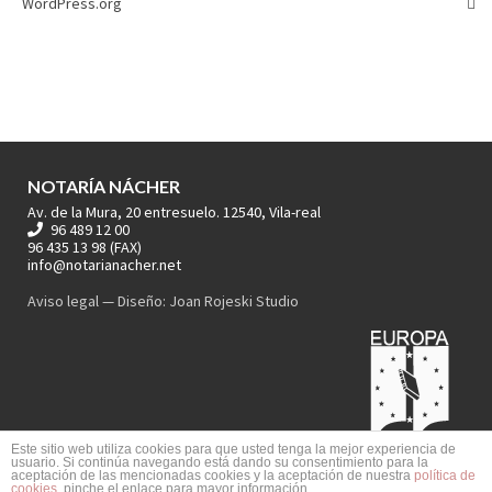
WordPress.org
NOTARÍA NÁCHER
Av. de la Mura, 20 entresuelo. 12540, Vila-real
96 489 12 00
96 435 13 98 (FAX)
info@notarianacher.net
Aviso legal
— Diseño:
Joan Rojeski Studio
Este sitio web utiliza cookies para que usted tenga la mejor experiencia de
usuario. Si continúa navegando está dando su consentimiento para la
aceptación de las mencionadas cookies y la aceptación de nuestra
política de
cookies
, pinche el enlace para mayor información.